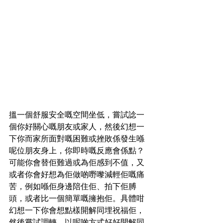
搵一個舒服安全嘅空間坐低，嘗試諗一
個你好關心嘅朋友或家人，然後幻想一
下你而家所面對嘅困難或挫敗係發生喺
呢位朋友身上，你即時嘅反應會係點？
可能你會替佢難過或為佢感到不值，又
或者你會好想為佢做啲嘢嚟減輕佢嘅痛
苦，例如喺佢身邊陪住佢、拍下佢膊
頭，或者比一個簡單嘅擁抱佢。具體咁
幻想一下你會想點樣開解同埋祝福佢，
然後嘗試調轉，以呢啲方式好好開解同