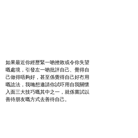
如果最近你經歷緊一啲挫敗或令你失望
嘅處境，引發左一啲批評自己、覺得自
己做得唔夠好，甚至係覺得自己好冇用
嘅諗法，我哋想邀請你試吓用自我關懷
入面三大技巧嘅其中之一，就係嘗試以
善待朋友嘅方式去善待自己。