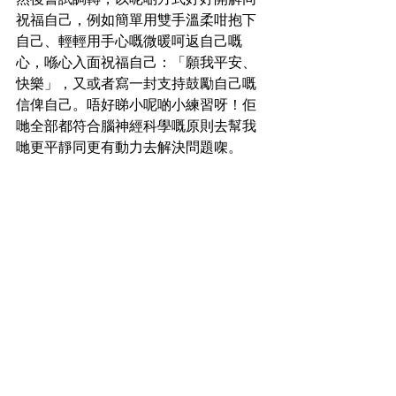
祝福自己，例如簡單用雙手溫柔咁抱下
自己、輕輕用手心嘅微暖呵返自己嘅
心，喺心入面祝福自己：「願我平安、
快樂」，又或者寫一封支持鼓勵自己嘅
信俾自己。唔好睇小呢啲小練習呀！佢
哋全部都符合腦神經科學嘅原則去幫我
哋更平靜同更有動力去解決問題㗎。