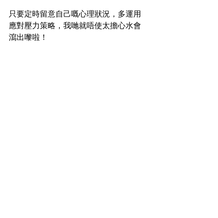
只要定時留意自己嘅心理狀況，多運用
應對壓力策略，我哋就唔使太擔心水會
瀉出嚟啦！
「咁樣嘅話，有啲咩應對壓力策略可以
幫我哋緩解壓力呢？」輕鬆星人問。
【...待續】