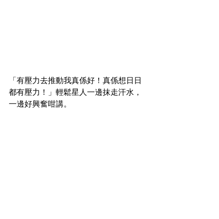
「有壓力去推動我真係好！真係想日日
都有壓力！」輕鬆星人一邊抹走汗水，
一邊好興奮咁講。