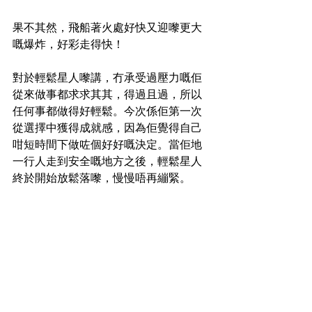
果不其然，飛船著火處好快又迎嚟更大
嘅爆炸，好彩走得快！
對於輕鬆星人嚟講，冇承受過壓力嘅佢
從來做事都求求其其，得過且過，所以
任何事都做得好輕鬆。今次係佢第一次
從選擇中獲得成就感，因為佢覺得自己
咁短時間下做咗個好好嘅決定。當佢地
一行人走到安全嘅地方之後，輕鬆星人
終於開始放鬆落嚟，慢慢唔再繃緊。