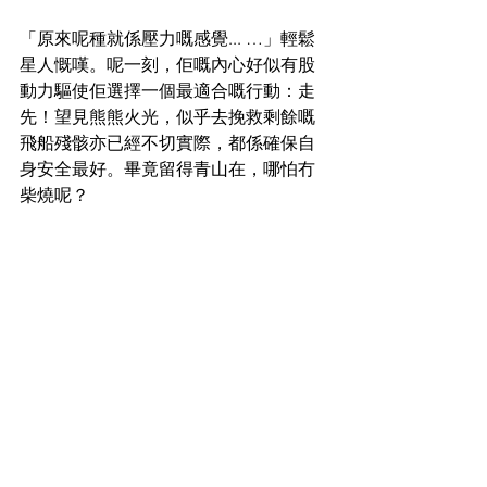
「原來呢種就係壓力嘅感覺... …」輕鬆
星人慨嘆。呢一刻，佢嘅內心好似有股
動力驅使佢選擇一個最適合嘅行動：走
先！望見熊熊火光，似乎去挽救剩餘嘅
飛船殘骸亦已經不切實際，都係確保自
身安全最好。畢竟留得青山在，哪怕冇
柴燒呢？