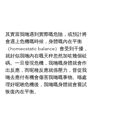
其實當我哋遇到實際嘅危險，或預計將
會遇上危機嘅時候，身體嘅內在平衡
（homeostatic balance）會受到干擾，
就好似我哋內在嘅天秤忽然加咗幾個砝
碼。一旦發現危機，我哋嘅身體就會作
出反應，而呢種反應就係壓力，督促我
哋去應付有機會傷害我哋嘅事物。喺處
理好呢啲危機後，我哋嘅身體就會嘗試
恢復內在平衡。